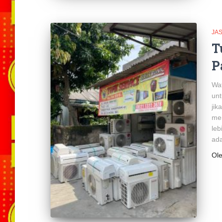
JA
T
P
Wat
unt
jik
men
le
ada
Ol