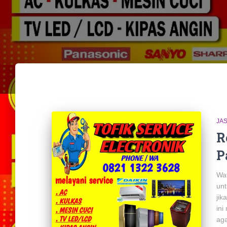
JA
R
P
Wat
unt
jik
ini
aga