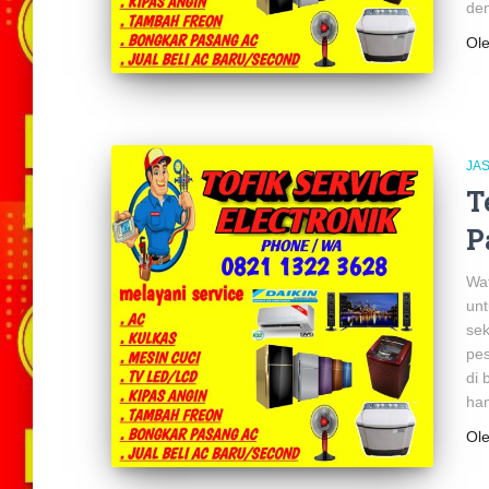
den
Ol
JA
T
P
Wat
unt
sek
pes
di 
ha
Ol