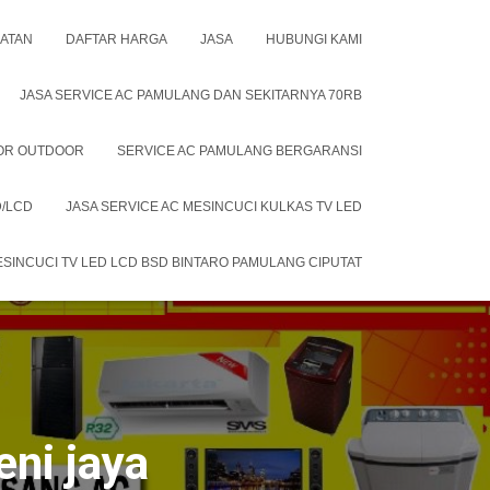
LATAN
DAFTAR HARGA
JASA
HUBUNGI KAMI
JASA SERVICE AC PAMULANG DAN SEKITARNYA 70RB
OOR OUTDOOR
SERVICE AC PAMULANG BERGARANSI
D/LCD
JASA SERVICE AC MESINCUCI KULKAS TV LED
ESINCUCI TV LED LCD BSD BINTARO PAMULANG CIPUTAT
eni jaya