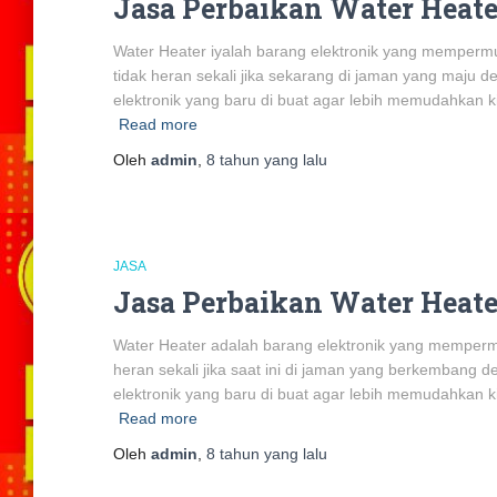
Jasa Perbaikan Water Heate
Water Heater iyalah barang elektronik yang mempermu
tidak heran sekali jika sekarang di jaman yang maju 
elektronik yang baru di buat agar lebih memudahkan 
Read more
Oleh
admin
,
8 tahun
yang lalu
JASA
Jasa Perbaikan Water Heate
Water Heater adalah barang elektronik yang mempermud
heran sekali jika saat ini di jaman yang berkembang 
elektronik yang baru di buat agar lebih memudahkan
Read more
Oleh
admin
,
8 tahun
yang lalu