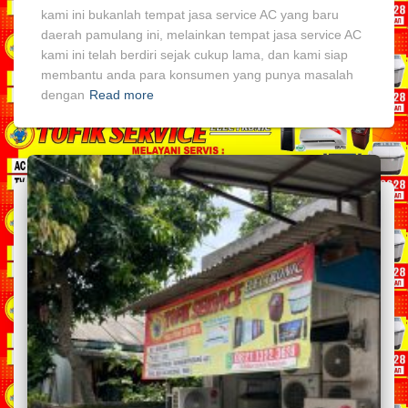
kami ini bukanlah tempat jasa service AC yang baru
daerah pamulang ini, melainkan tempat jasa service AC
kami ini telah berdiri sejak cukup lama, dan kami siap
membantu anda para konsumen yang punya masalah
dengan
Read more