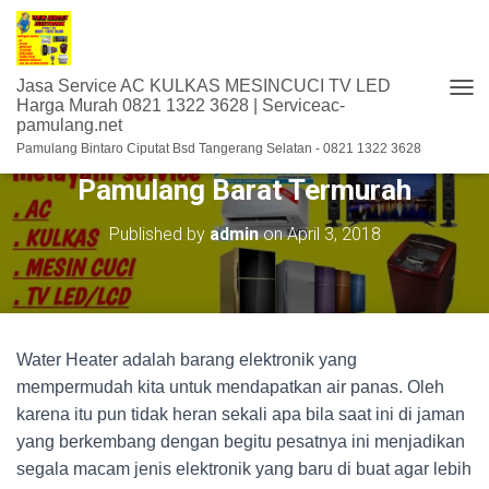
Jasa Service AC KULKAS MESINCUCI TV LED
T
Harga Murah 0821 1322 3628 | Serviceac-
pamulang.net
O
Tempat Service Water Heater di
G
Pamulang Bintaro Ciputat Bsd Tangerang Selatan - 0821 1322 3628
G
Pamulang Barat Termurah
L
E
N
Published by
admin
on
April 3, 2018
A
V
I
G
A
S
Water Heater adalah barang elektronik yang
I
mempermudah kita untuk mendapatkan air panas. Oleh
karena itu pun tidak heran sekali apa bila saat ini di jaman
yang berkembang dengan begitu pesatnya ini menjadikan
segala macam jenis elektronik yang baru di buat agar lebih