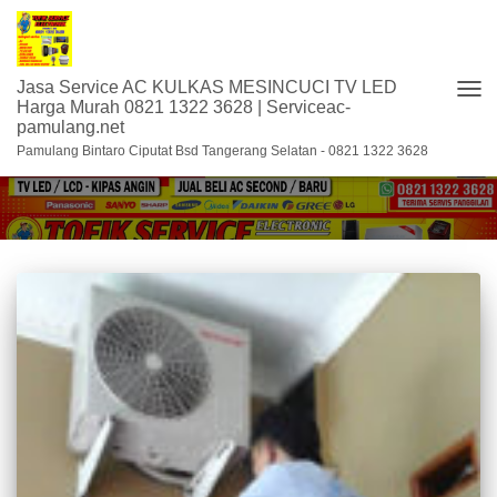
Jasa Service AC KULKAS MESINCUCI TV LED
TOG
Harga Murah 0821 1322 3628 | Serviceac-
pamulang.net
NAV
service Ac Daikin di pamulang
Pamulang Bintaro Ciputat Bsd Tangerang Selatan - 0821 1322 3628