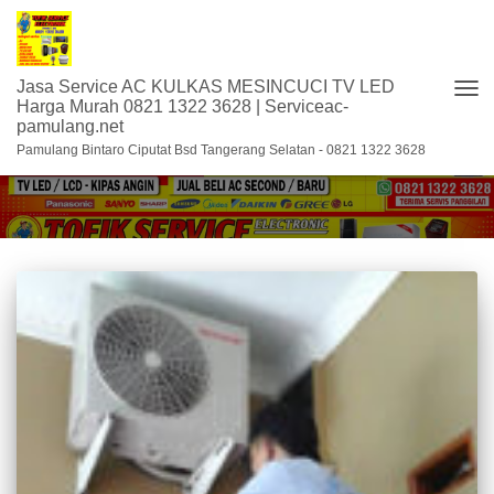
Jasa Service AC KULKAS MESINCUCI TV LED
TOG
Harga Murah 0821 1322 3628 | Serviceac-
pamulang.net
NAV
service AC Denpo di pamulang
Pamulang Bintaro Ciputat Bsd Tangerang Selatan - 0821 1322 3628