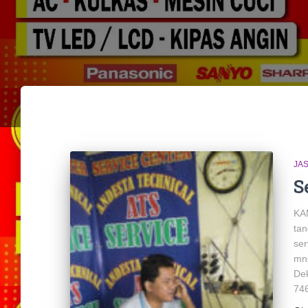
JA
S
KAM
tan
ser
mn
De
74