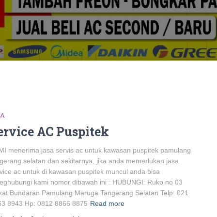
SA
ervice AC Puspitek
I menerima jasa servis ac untuk kawasan puspitek pamulang
gerang selatan dan sekitarnya, jika anda memerlukan jasa
vice ac untuk di kawasan puspitek muncul anda bisa
eghubungi kami nomor dibawah ini : HUBUNGI: Ruko no 03
kat Bundaran Pamulang Maruga Tangerang Selatan Telp: 021
63 8943 Hp: 0812 8866 8875
Read more