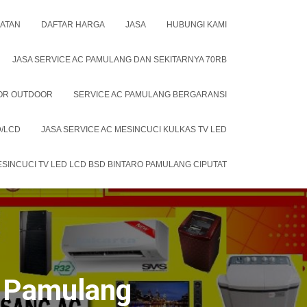
LATAN
DAFTAR HARGA
JASA
HUBUNGI KAMI
JASA SERVICE AC PAMULANG DAN SEKITARNYA 70RB
OOR OUTDOOR
SERVICE AC PAMULANG BERGARANSI
D/LCD
JASA SERVICE AC MESINCUCI KULKAS TV LED
ESINCUCI TV LED LCD BSD BINTARO PAMULANG CIPUTAT
k Pamulang