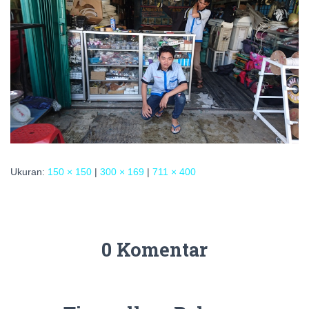
Ukuran:
150 × 150
|
300 × 169
|
711 × 400
0 Komentar