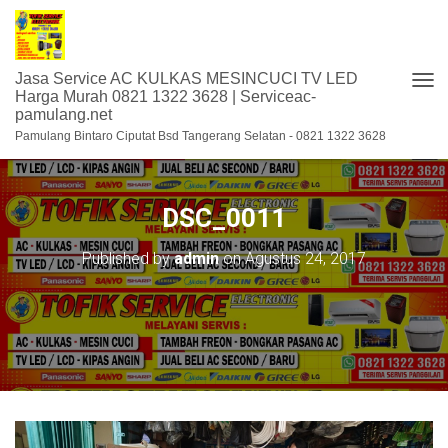
Jasa Service AC KULKAS MESINCUCI TV LED
T
Harga Murah 0821 1322 3628 | Serviceac-
pamulang.net
O
G
Pamulang Bintaro Ciputat Bsd Tangerang Selatan - 0821 1322 3628
G
L
E
N
DSC_0011
A
V
Published by
admin
on
Agustus 24, 2017
I
G
A
S
I