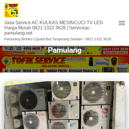
Jasa Service AC KULKAS MESINCUCI TV LED
TOG
Harga Murah 0821 1322 3628 | Serviceac-
pamulang.net
NAV
bengkel service AC di Viktor
Pamulang Bintaro Ciputat Bsd Tangerang Selatan - 0821 1322 3628
Pamulang