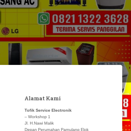
Alamat Kami
Tofik Service Electronik
– Workshop 1
Jl. H.Nawi Malik
Depan Perumahan Pamulang Elok