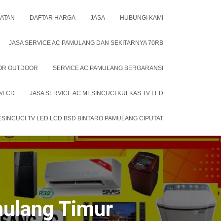
LATAN
DAFTAR HARGA
JASA
HUBUNGI KAMI
JASA SERVICE AC PAMULANG DAN SEKITARNYA 70RB
OOR OUTDOOR
SERVICE AC PAMULANG BERGARANSI
D/LCD
JASA SERVICE AC MESINCUCI KULKAS TV LED
ESINCUCI TV LED LCD BSD BINTARO PAMULANG CIPUTAT
mulang Timur