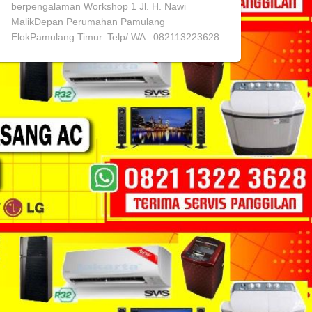
berpengalaman Workshop 1 Jl. H. Nawi
MalikDepan Perumahan Pamulang
ElokPamulang Timur. Telp/ WA : 082113223628