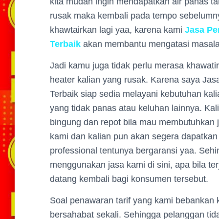
kita mudah ingin mendapatkan air panas t
rusak maka kembali pada tempo sebelumny
khawtairkan lagi yaa, karena kami
Jasa Per
Terbaik
akan membantu mengatasi masalah
Jadi kamu juga tidak perlu merasa khawati
heater kalian yang rusak. Karena saya Ja
Terbaik
siap sedia melayani kebutuhan kal
yang tidak panas atau keluhan lainnya. Kal
bingung dan repot bila mau membutuhkan j
kami dan kalian pun akan segera dapatkan 
professional tentunya bergaransi yaa. Seh
menggunakan jasa kami di sini, apa bila te
datang kembali bagi konsumen tersebut.
Soal penawaran tarif yang kami bebankan 
bersahabat sekali. Sehingga pelanggan ti