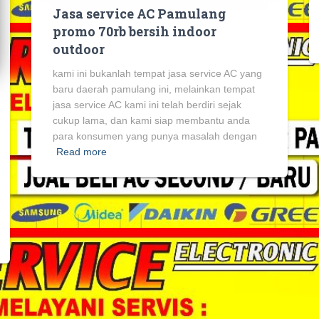
Jasa service AC Pamulang
promo 70rb bersih indoor
outdoor
kami ini bukanlah tempat jasa service AC yang
baru daerah pamulang ini, melainkan tempat
jasa service AC kami ini telah berdiri sejak
cukup lama, dan kami siap membantu anda
para konsumen yang punya masalah dengan
Read more