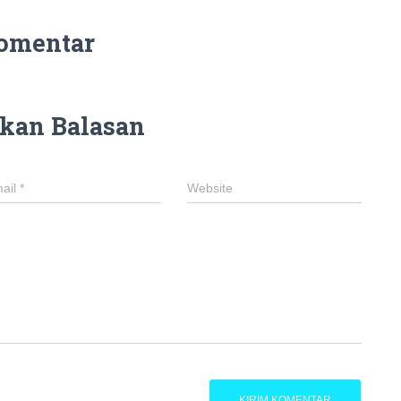
omentar
kan Balasan
ail
*
Website