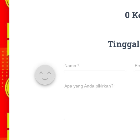
0 K
Tinggal
Nama
*
Em
Apa yang Anda pikirkan?