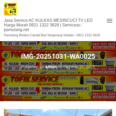
Jasa Service AC KULKAS MESINCUCI TV LED
T
Harga Murah 0821 1322 3628 | Serviceac-
pamulang.net
O
G
Pamulang Bintaro Ciputat Bsd Tangerang Selatan - 0821 1322 3628
G
L
E
N
IMG-20251031-WA0025
A
V
Published by
admin
on
Oktober 31, 2025
I
G
A
S
I