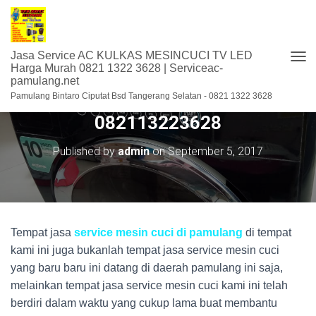
Jasa Service AC KULKAS MESINCUCI TV LED
T
Harga Murah 0821 1322 3628 | Serviceac-
pamulang.net
O
Service Mesin Cuci di Pamulang –
G
Pamulang Bintaro Ciputat Bsd Tangerang Selatan - 0821 1322 3628
G
082113223628
L
E
N
Published by
admin
on
September 5, 2017
A
V
I
G
A
S
Tempat jasa
service mesin cuci di pamulang
di tempat
I
kami ini juga bukanlah tempat jasa service mesin cuci
yang baru baru ini datang di daerah pamulang ini saja,
melainkan tempat jasa service mesin cuci kami ini telah
berdiri dalam waktu yang cukup lama buat membantu