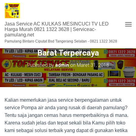
Jasa Service AC KULKAS MESINCUCI TV LED
T
Harga Murah 0821 1322 3628 | Serviceac-
pamulang.net
O
Service Pompa Air di Pamulang
G
Pamulang Bintaro Ciputat Bsd Tangerang Selatan - 0821 1322 3628
G
Barat Terpercaya
L
E
N
Published by
admin
on
Maret 31, 2018
A
V
I
G
A
S
Kalian memerlukan jasa service berpengalaman untuk
I
service Pompa air anda yang rusak di daerah pamulang?
Tentu saja jangan cemas harus memperbaikinya di mana.
Karena sudah jelas dan tepat sekali bila Kamu pilih toko
kami sebagai solusi terbaik yang dapat di gunakan ketika