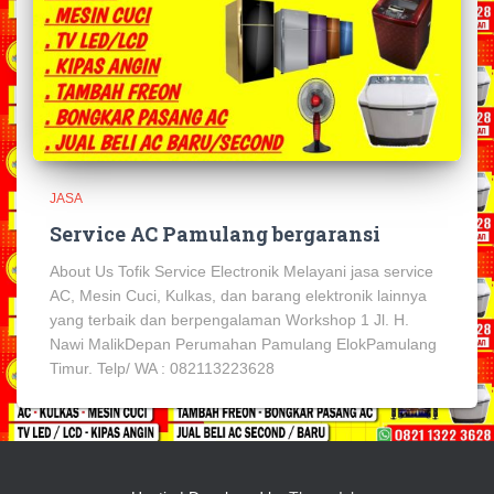
JASA
Service AC Pamulang bergaransi
About Us Tofik Service Electronik Melayani jasa service
AC, Mesin Cuci, Kulkas, dan barang elektronik lainnya
yang terbaik dan berpengalaman Workshop 1 Jl. H.
Nawi MalikDepan Perumahan Pamulang ElokPamulang
Timur. Telp/ WA : 082113223628